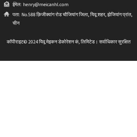
ईमेल:
henry@meicanhl.com
पता:
No.588 क़िजीक्वांग रोड चौजियांग जिला, यिवू शहर, झेजियांग प्रांत,
चीन
कॉपीराइट© 2024 यिवू मेइकन डेकोरेशन कं, लिमिटेड। सर्वाधिकार सुरक्षित