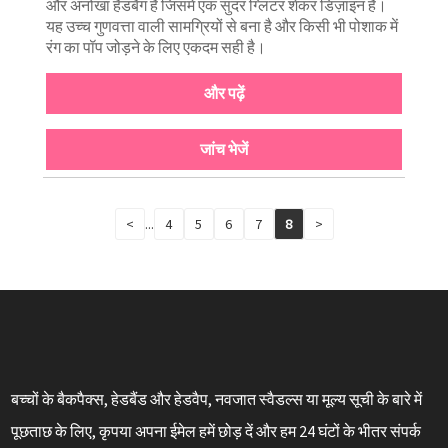
और अनोखा हैंडबैग है जिसमें एक सुंदर ग्लिटर शेकर डिज़ाइन है।
यह उच्च गुणवत्ता वाली सामग्रियों से बना है और किसी भी पोशाक में
रंग का पॉप जोड़ने के लिए एकदम सही है।
और पढ़ें
जांच भेजें
<
...
4
5
6
7
8
>
बच्चों के बैकपैक्स, हेडबैंड और हेडवैप, नवजात स्वैडल्स या मूल्य सूची के बारे में
पूछताछ के लिए, कृपया अपना ईमेल हमें छोड़ दें और हम 24 घंटों के भीतर संपर्क