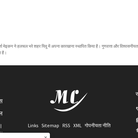
िकर्ता मेइकन ने हलचल भरे शहर यिवू में अपना कारखाना स्थापित किया है। गुणवत्ता और विश्वसनीयत
ा है।
स
्स
ेल
े।
Links
Sitemap
RSS
XML
गोपनीयता नीति